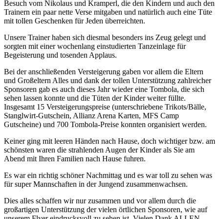
Besuch vom Nikolaus und Kramperl, die den Kindern und auch den
Trainern ein paar nette Verse mitgaben und natürlich auch eine Tüte
mit tollen Geschenken für Jeden überreichten.
Unsere Trainer haben sich diesmal besonders ins Zeug gelegt und
sorgten mit einer wochenlang einstudierten Tanzeinlage für
Begeisterung und tosenden Applaus.
Bei der anschließenden Versteigerung gaben vor allem die Eltern
und Großeltern Alles und dank der tollen Unterstützung zahlreicher
Sponsoren gab es auch dieses Jahr wieder eine Tombola, die sich
sehen lassen konnte und die Tüten der Kinder weiter füllte.
Insgesamt 15 Versteigerungspreise (unterschriebene Trikots/Bälle,
Stanglwirt-Gutschein, Allianz Arena Karten, MFS Camp
Gutscheine) und 700 Tombola-Preise konnten organisiert werden.
Keiner ging mit leeren Händen nach Hause, doch wichtiger bzw. am
schönsten waren die strahlenden Augen der Kinder als Sie am
Abend mit Ihren Familien nach Hause fuhren.
Es war ein richtig schöner Nachmittag und es war toll zu sehen was
für super Mannschaften in der Jungend zusammenwachsen.
Dies alles schaffen wir nur zusammen und vor allem durch die
großartigen Unterstützung der vielen örtlichen Sponsoren, wie auf
unserem Flyer eindrucksvoll zu sehen ist. Vielen Dank ALLEN