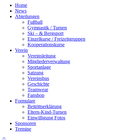
Home
News
Abteilungen
Fußball
Gymnastik / Turnen
Ski – & Bergsport
Einzelkurse / Freizeitgruppen
Kooperationskurse
Verein
Vereinsleitung
Mitgliederverwaltung
Sportanlage
Satzung
Vereinsbus
Geschichte
Teamwear
Fanshop
Formulare
Beitrittserklärung
Eltern-Kind-Turnen
Einwilligung Fotos
Sponsoren
Termine