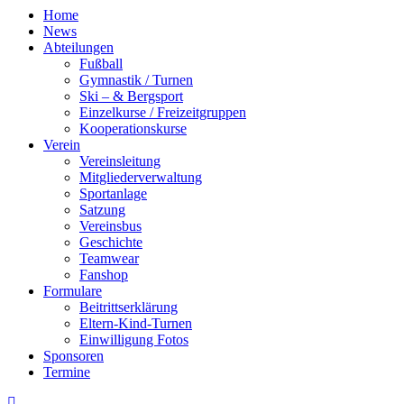
Home
News
Abteilungen
Fußball
Gymnastik / Turnen
Ski – & Bergsport
Einzelkurse / Freizeitgruppen
Kooperationskurse
Verein
Vereinsleitung
Mitgliederverwaltung
Sportanlage
Satzung
Vereinsbus
Geschichte
Teamwear
Fanshop
Formulare
Beitrittserklärung
Eltern-Kind-Turnen
Einwilligung Fotos
Sponsoren
Termine