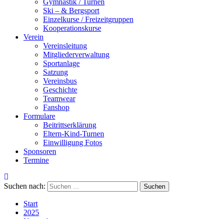
Gymnastik / Turnen
Ski – & Bergsport
Einzelkurse / Freizeitgruppen
Kooperationskurse
Verein
Vereinsleitung
Mitgliederverwaltung
Sportanlage
Satzung
Vereinsbus
Geschichte
Teamwear
Fanshop
Formulare
Beitrittserklärung
Eltern-Kind-Turnen
Einwilligung Fotos
Sponsoren
Termine
Suchen nach:
Start
2025