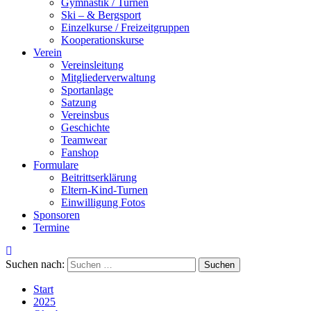
Gymnastik / Turnen
Ski – & Bergsport
Einzelkurse / Freizeitgruppen
Kooperationskurse
Verein
Vereinsleitung
Mitgliederverwaltung
Sportanlage
Satzung
Vereinsbus
Geschichte
Teamwear
Fanshop
Formulare
Beitrittserklärung
Eltern-Kind-Turnen
Einwilligung Fotos
Sponsoren
Termine
Suchen nach:
Start
2025