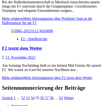
Bei der Hallenkreismeisterschaft in Miesbach marschierten unsere
Jungs der F1 souverän durch die Gruppenphase. Geschlossenes
Teamplay und elegante Einzelaktionen sorgten...
Mehr erfahren
Mehr Informationen über Perfekter Start in die
Hallensaison für die F1
F2 - Spielberichte
F2 trotzt dem Wetter
13. November 2023
Am Sonntag Nachmittag hieß es ein letztest Mal Funino für unsere
F2. Wir waren zu Gast bei unseren Nachbarn aus...
Mehr erfahren
Mehr Informationen über F2 trotzt dem Wetter
Seitennummerierung der Beiträge
Zurück
1
…
52
53
54
55
56
57
58
…
62
Weiter
Impressum