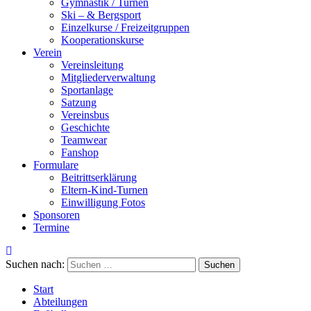
Gymnastik / Turnen
Ski – & Bergsport
Einzelkurse / Freizeitgruppen
Kooperationskurse
Verein
Vereinsleitung
Mitgliederverwaltung
Sportanlage
Satzung
Vereinsbus
Geschichte
Teamwear
Fanshop
Formulare
Beitrittserklärung
Eltern-Kind-Turnen
Einwilligung Fotos
Sponsoren
Termine
Suchen nach:
Start
Abteilungen